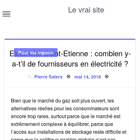
Skip
Le vrai site
to
content
Toutes les infos vraies du Net (ou à peu près)
Electricité Saint-Etienne : combien y-
Pour ma maison
a-t’il de fournisseurs en électricité ?
Posted
By
Pierre Salers
mai 14, 2018
on
Bien que le marché du gaz soit plus ouvert, les
alternatives réelles pour les consommateurs sont
encore trop rares, surtout parce que le marché est
extrêmement complexe à équilibrer, parce que
l’accès aux installations de stockage reste difficile et
parce que la politique gazière globale n’est pas