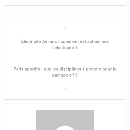
Navigation
de
Previous
Post
l’article
Électricité Amiens : comment est acheminée
l’électricité ?
Next
Paris sportifs : quelles disciplines à prendre pour le
Post
pari sportif ?