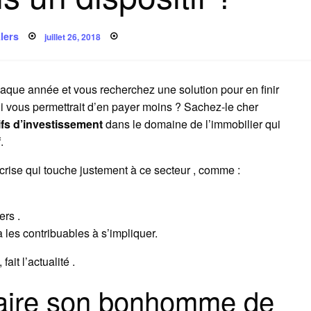
Posted
lers
juillet 26, 2018
on
aque année et vous recherchez une solution pour en finir
ui vous permettrait d’en payer moins ? Sachez-le cher
tifs d’investissement
dans le domaine de l’immobilier qui
.
 crise qui touche justement à ce secteur , comme :
rs .
a les contribuables à s’impliquer.
fait l’actualité .
aire son bonhomme de