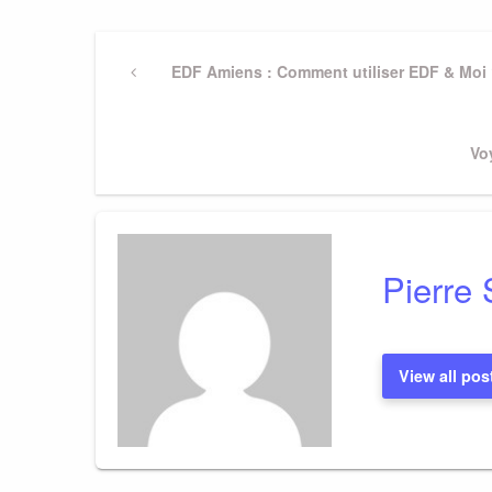
Navigation
Previous
EDF Amiens : Comment utiliser EDF & Moi
Post
de
Ne
Vo
l’article
Po
Pierre 
View all pos