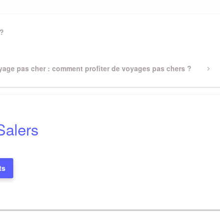
 ?
xt
yage pas cher : comment profiter de voyages pas chers ?
st
Salers
ts