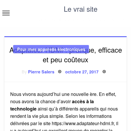
Skip
Le vrai site
to
content
Toutes les infos vraies du Net (ou à peu près)
Adaptateur HDMI : pratique, efficace
Pour mes appareils électroniques
et peu coûteux
Posted
By
Pierre Salers
octobre 27, 2017
on
Nous vivons aujourd’hui une nouvelle ère. En effet,
nous avons la chance d’avoir
accès à la
technologie
ainsi qu’à différents appareils qui nous
rendent la vie plus simple. Selon les informations
délivrées par le site https://www.adaptateur-hdmi.fr, il
y a aujourd’hui un excellent moyen de regarder la