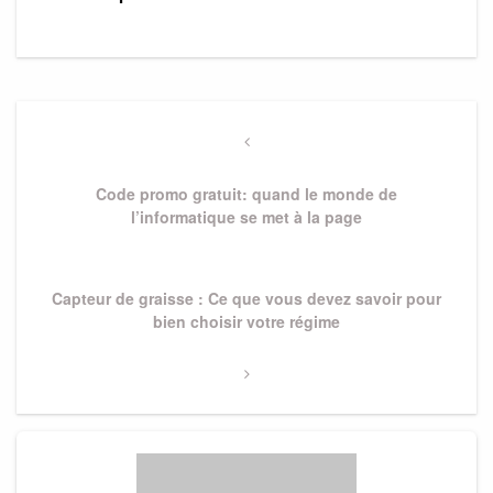
Navigation
de
Previous
Post
l’article
Code promo gratuit: quand le monde de
l’informatique se met à la page
Next
Capteur de graisse : Ce que vous devez savoir pour
Post
bien choisir votre régime