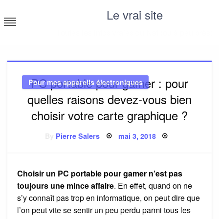
Skip
Le vrai site
to
content
Toutes les infos vraies du Net (ou à peu près)
PC portable pour gamer : pour
Pour mes appareils électroniques
quelles raisons devez-vous bien
choisir votre carte graphique ?
Posted
By
Pierre Salers
mai 3, 2018
on
Choisir un PC portable pour gamer n’est pas
toujours une mince affaire
. En effet, quand on ne
s’y connaît pas trop en informatique, on peut dire que
l’on peut vite se sentir un peu perdu parmi tous les