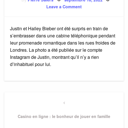
on
on
Leave a Comment
Justin
Bieber
fait
le
buzz
Justin et Hailey Bieber ont été surpris en train de
s’embrasser dans une cabine téléphonique pendant
leur promenade romantique dans les rues froides de
Londres. La photo a été publiée sur le compte
Instagram de Justin, montrant qu’il n’y a rien
d’inhabituel pour lui.
Navigation
de
Previous
Post
l’article
Casino en ligne : le bonheur de jouer en famille